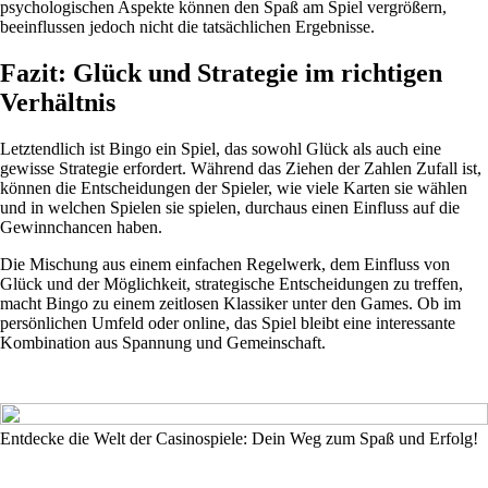
psychologischen Aspekte können den Spaß am Spiel vergrößern,
beeinflussen jedoch nicht die tatsächlichen Ergebnisse.
Fazit: Glück und Strategie im richtigen
Verhältnis
Letztendlich ist Bingo ein Spiel, das sowohl Glück als auch eine
gewisse Strategie erfordert. Während das Ziehen der Zahlen Zufall ist,
können die Entscheidungen der Spieler, wie viele Karten sie wählen
und in welchen Spielen sie spielen, durchaus einen Einfluss auf die
Gewinnchancen haben.
Die Mischung aus einem einfachen Regelwerk, dem Einfluss von
Glück und der Möglichkeit, strategische Entscheidungen zu treffen,
macht Bingo zu einem zeitlosen Klassiker unter den Games. Ob im
persönlichen Umfeld oder online, das Spiel bleibt eine interessante
Kombination aus Spannung und Gemeinschaft.
Entdecke die Welt der Casinospiele: Dein Weg zum Spaß und Erfolg!