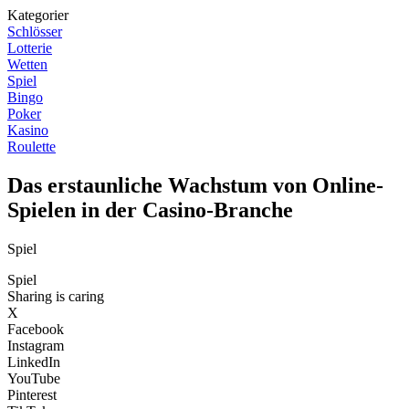
Kategorier
Schlösser
Lotterie
Wetten
Spiel
Bingo
Poker
Kasino
Roulette
Das erstaunliche Wachstum von Online-
Spielen in der Casino-Branche
Spiel
Spiel
Sharing is caring
X
Facebook
Instagram
LinkedIn
YouTube
Pinterest