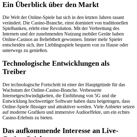
Ein Überblick über den Markt
Die Welt der Online-Spiele hat sich in den letzten Jahren rasant
verändert. Die Casino-Branche, einst dominiert von traditionellen
Spielbanken, erlebt eine Revolution. Mit der Verbreitung des
Internets und der zunehmenden Nutzung mobiler Geräte haben
Online-Casinos an Beliebtheit gewonnen. Immer mehr Spieler
entscheiden sich, ihre Lieblingsspiele bequem von zu Hause oder
unterwegs zu genießen.
Technologische Entwicklungen als
Treiber
Der technologische Fortschritt ist einer der Hauptgründe für das
Wachstum der Online-Casino-Branche. Verbesserte
Internetgeschwindigkeiten, die Einführung von 5G und die
Entwicklung hochwertiger Software haben dazu beigetragen, dass
Online-Spiele flüssiger und attraktiver werden. Viele Anbieter setzen
auf moderne Grafiken und immersive Audioeffekte, um ein echtes
Casino-Erlebnis zu bieten.
Das aufkommende Interesse an Live-