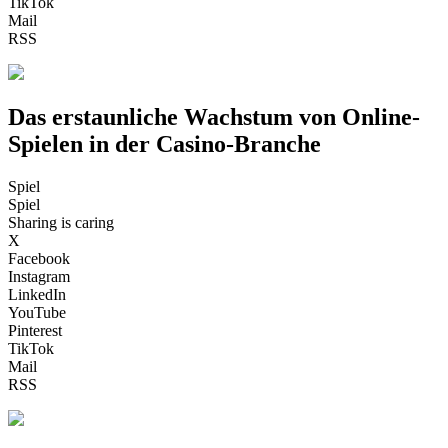
TikTok
Mail
RSS
Das erstaunliche Wachstum von Online-
Spielen in der Casino-Branche
Spiel
Spiel
Sharing is caring
X
Facebook
Instagram
LinkedIn
YouTube
Pinterest
TikTok
Mail
RSS