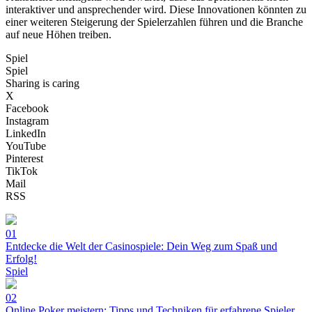
interaktiver und ansprechender wird. Diese Innovationen könnten zu
einer weiteren Steigerung der Spielerzahlen führen und die Branche
auf neue Höhen treiben.
Spiel
Spiel
Sharing is caring
X
Facebook
Instagram
LinkedIn
YouTube
Pinterest
TikTok
Mail
RSS
01
Entdecke die Welt der Casinospiele: Dein Weg zum Spaß und
Erfolg!
Spiel
02
Online Poker meistern: Tipps und Techniken für erfahrene Spieler