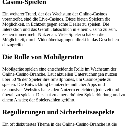
Casino-Spielen
Ein weiterer Trend, der das Wachstum der Online-Casinos
vorantreibt, sind die Live-Casinos. Diese bieten Spielern die
Möglichkeit, in Echtzeit gegen echte Dealer zu spielen. Die
Interaktion und das Gefühl, tatsächlich in einem Casino zu sein,
ziehen immer mehr Nutzer an. Viele Spieler schätzen die
Möglichkeit, durch Videoübertragungen direkt in das Geschehen
einzugreifen.
Die Rolle von Mobilgeräten
Mobilgeräte spielen eine entscheidende Rolle im Wachstum der
Online-Casino-Branche. Laut aktuellen Untersuchungen nutzen
über 50 % der Spieler ihre Smartphones, um Casinospiele zu
spielen. Die Entwicklung benutzerfreundlicher Apps und
responsiver Websites hat es den Nutzern erleichtert, jederzeit und
überall zu spielen. Dies hat zu einer erhöhten Spielerbindung und zu
einem Anstieg der Spielerzahlen geführt.
Regulierungen und Sicherheitsaspekte
Ein oft diskutiertes Thema in der Online-Casino-Branche ist die