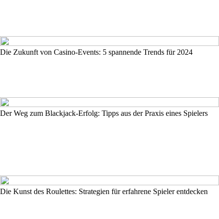
Die Zukunft von Casino-Events: 5 spannende Trends für 2024
Der Weg zum Blackjack-Erfolg: Tipps aus der Praxis eines Spielers
Die Kunst des Roulettes: Strategien für erfahrene Spieler entdecken