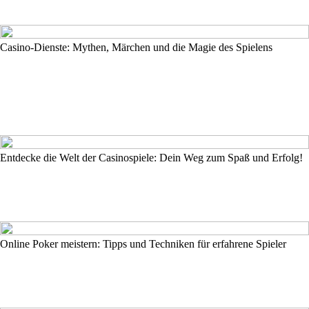
Casino-Dienste: Mythen, Märchen und die Magie des Spielens
Entdecke die Welt der Casinospiele: Dein Weg zum Spaß und Erfolg!
Online Poker meistern: Tipps und Techniken für erfahrene Spieler