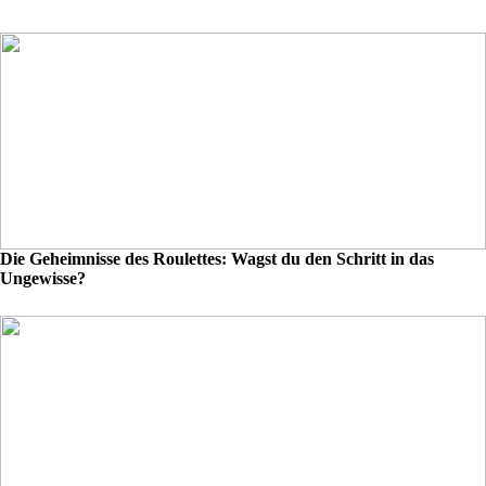
Die Geheimnisse des Roulettes: Wagst du den Schritt in das
Ungewisse?