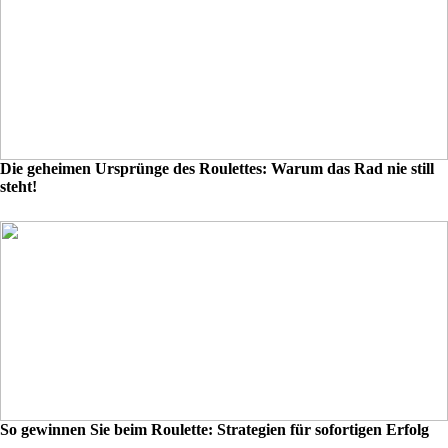
Die geheimen Ursprünge des Roulettes: Warum das Rad nie still
steht!
So gewinnen Sie beim Roulette: Strategien für sofortigen Erfolg